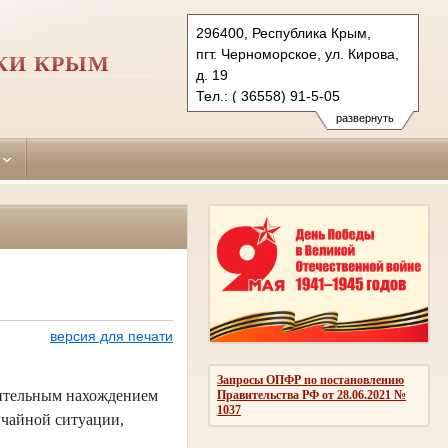
296400, Республика Крым,
пгт. Черноморское, ул. Кирова,
КИ КРЫМ
д. 19
Тел.: ( 36558) 91-5-05
chernomorskiy.krm@sudrf.ru
развернуть
показать на карте
версия для печати
Запросы ОПФР по постановлению
лительным нахождением
Правительства РФ от 28.06.2021 №
1037
ычайной ситуации,