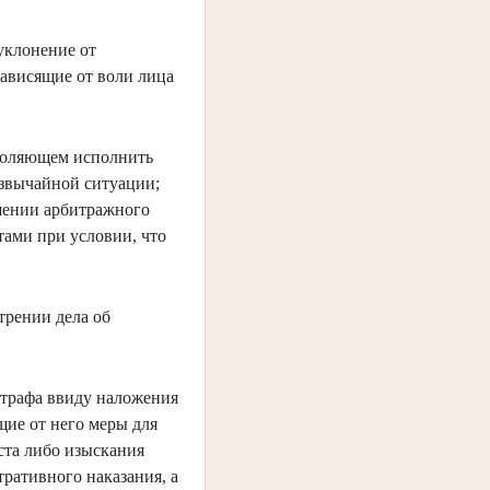
уклонение от
зависящие от воли лица
зволяющем исполнить
езвычайной ситуации;
шении арбитражного
тами при условии, что
.
трении дела об
штрафа ввиду наложения
ящие от него меры для
ста либо изыскания
ративного наказания, а