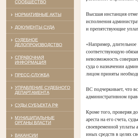
СООБЩЕСТВО
Высшая инстанция отмеч
НОРМАТИВНЫЕ АКТЫ
исполнения администрат
ДОКУМЕНТЫ СУДА
и препятствующие упла
СУДЕБНОЕ
«Например, длительное 
ДЕЛОПРОИЗВОДСТВО
соответствующую обязан
СПРАВОЧНАЯ
невозможность совершен
ИНФОРМАЦИЯ
суда о назначении адми
лицом приняты необходи
ПРЕСС-СЛУЖБА
УПРАВЛЕНИЕ СУДЕБНОГО
ВС подчеркивает, что в
ДЕПАРТАМЕНТА
административном пра
СУДЫ СУБЪЕКТА РФ
Кроме того, проверяя д
МУНИЦИПАЛЬНЫЕ
ареста на его счета, су
ОРГАНЫ ВЛАСТИ
своевременной уплаты а
иных средств в целях с
ВАКАНСИИ