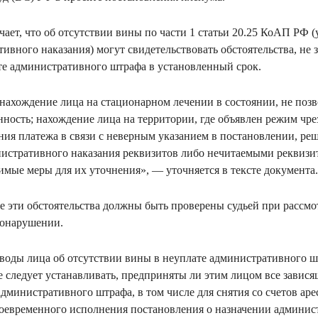
ает, что об отсутствии вины по части 1 статьи 20.25 КоАП РФ (
ивного наказания) могут свидетельствовать обстоятельства, не 
те административного штрафа в установленный срок.
нахождение лица на стационарном лечении в состоянии, не по
ность; нахождение лица на территории, где объявлен режим чр
ия платежа в связи с неверным указанием в постановлении, ре
нистративного наказания реквизитов либо нечитаемыми реквизи
мые меры для их уточнения», — уточняется в тексте документа
се эти обстоятельства должны быть проверены судьей при рассмо
вонарушении.
оводы лица об отсутствии вины в неуплате административного 
дье следует устанавливать, предприняты ли этим лицом все завис
дминистративного штрафа, в том числе для снятия со счетов аре
воевременного исполнения постановления о назначении админист