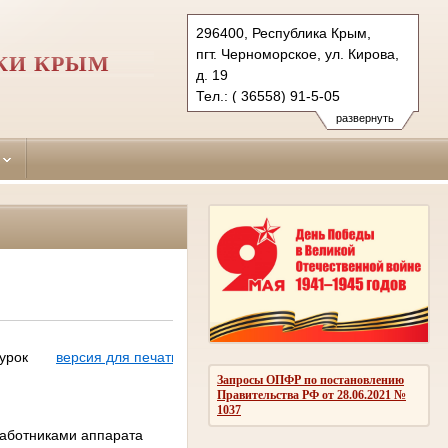
296400, Республика Крым,
пгт. Черноморское, ул. Кирова,
КИ КРЫМ
д. 19
Тел.: ( 36558) 91-5-05
chernomorskiy.krm@sudrf.ru
развернуть
показать на карте
урок
версия для печати
Запросы ОПФР по постановлению
Правительства РФ от 28.06.2021 №
1037
работниками аппарата