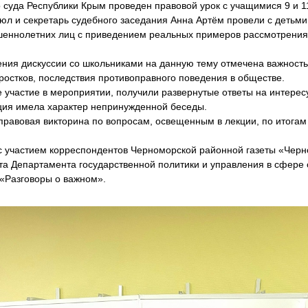
 суда Республики Крым проведен правовой урок с учащимися 9 и 11
юл и секретарь судебного заседания Анна Артём провели с детьми
шеннолетних лиц с приведением реальных примеров рассмотрения
ения дискуссии со школьниками на данную тему отмечена важност
ростков, последствия противоправного поведения в обществе.
е участие в мероприятии, получили развернутые ответы на интере
кция имела характер непринужденной беседы.
правовая викторина по вопросам, освещенным в лекции, по итогам
 участием корреспондентов Черноморской районной газеты «Черно
та Департамента государственной политики и управления в сфере
«Разговоры о важном».