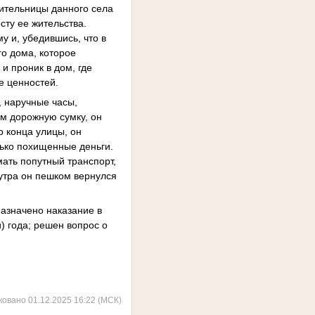
жительницы данного села
сту ее жительства.
у и, убедившись, что в
го дома, которое
и проник в дом, где
е ценностей.
, наручные часы,
ам дорожную сумку, он
о конца улицы, он
лько похищенные деньги.
мать попутный транспорт,
 утра он пешком вернулся
назначено наказание в
) года; решен вопрос о
ковано 01.12.2025 16:22 (МСК)