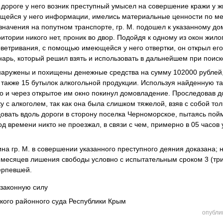
 дороге у него возник преступный умысел на совершение кражи у 
меющейся у него информации, имелись материальные ценности по ме
начения на попутном транспорте, гр. М. подошел к указанному дом
итории никого нет, проник во двор. Подойдя к одному из окон жило
ветривания, с помощью имеющейся у него отвертки, он открыл его 
рь, который решил взять и использовать в дальнейшем при поиск
наружены и похищены денежные средства на сумму 102000 рублей
также 15 бутылок алкогольной продукции. Используя найденную т
 и через открытое им окно покинул домовладение. Проследовав д
у с алкоголем, так как она была слишком тяжелой, взяв с собой то
довать вдоль дороги в сторону поселка Черноморское, пытаясь пой
д времени никто не проезжал, в связи с чем, примерно в 05 часов
ина гр. М. в совершении указанного преступного деяния доказана; 
х) месяцев лишения свободы условно с испытательным сроком 3 (три
ерпевшей.
 законную силу
кого районного суда Республики Крым
опубли