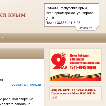
296400, Республика Крым,
пгт. Черноморское, ул. Кирова,
КИ КРЫМ
д. 19
Тел.: ( 36558) 91-5-05
chernomorskiy.krm@sudrf.ru
развернуть
показать на карте
ен
версия для печати
Запросы ОПФР по постановлению
Правительства РФ от 28.06.2021 №
1037
где распивал спиртные
оморского района на