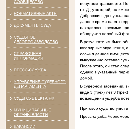
СООБЩЕСТВО
попутном транспорте. По
гр. Д., у которой, по и
НОРМАТИВНЫЕ АКТЫ
Добравшись до пункта наз
данное время на его терр
ДОКУМЕНТЫ СУДА
находилось в режиме про
обнаружил налобный фона
СУДЕБНОЕ
В результате им были об
ДЕЛОПРОИЗВОДСТВО
ювелирные украшения, а 
СПРАВОЧНАЯ
сложил данное имущество
ИНФОРМАЦИЯ
вынужденно оставил сумк
После этого, он стал сле
ПРЕСС-СЛУЖБА
однако в указанный перио
домой.
УПРАВЛЕНИЕ СУДЕБНОГО
В судебном заседании, в
ДЕПАРТАМЕНТА
виде 3 (трех) лет 3 (тре
возмещении ущерба пот
СУДЫ СУБЪЕКТА РФ
Приговор суда вступил в
МУНИЦИПАЛЬНЫЕ
ОРГАНЫ ВЛАСТИ
Пресс-служба Черноморс
ВАКАНСИИ