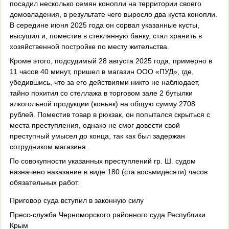
посадил несколько семян конопли на территории
сво
его
домовладения, в результате чего выросло два куста конопли.
В середине июня 2025 года
он
сорвал указанны
е
куст
ы
,
высушил
и,
помести
в
в стеклянную банку
,
стал
хранить
в
хозяйственной постройке по месту жительства.
Кроме
этого
, подсудимый
28 августа 2025 года, примерно
в
11 часов
40 минут
,
пришел в магазин ООО «ПУД»,
где,
убедившись, что за его действиями никто не наблюдает,
тайно
похитил со стеллажа в торговом зале
2
бутылк
и
алкогольной продукции (коньяк)
на общую сумму 2708
рублей.
Поместив товар в рюкзак, он
попытался скрыться с
места
преступления
, однако не смог довести свой
преступный умысел до конца, так как был задержан
сотрудником магазина.
По совокупности указанных преступлений гр. Ш. судом
назначено наказание в виде 180 (ста восьмидесяти) часов
обязательных работ.
Приговор суда вступил в законную силу
Пресс-служба Черноморского районного суда Республики
Крым