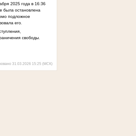
абря 2025 года в 16:36
где была остановлена
домо подложное
зовала его.
ступления,
граничения свободы.
ковано 31.03.2026 15:25 (МСК)