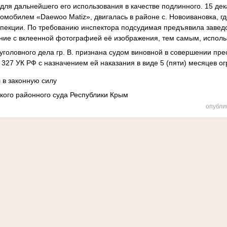
для дальнейшего его использования в качестве подлинного. 15 дек
втомобилем «Daewoo Matiz», двигалась в районе с. Новоивановка, 
спекции. По требованию инспектора подсудимая предъявила заве
ние с вклеенной фотографией её изображения, тем самым, исполь
уголовного дела гр. В. признана судом виновной в совершении пре
. 327 УК РФ с назначением ей наказания в виде 5 (пяти) месяцев о
 в законную силу
кого районного суда Республики Крым
опубли