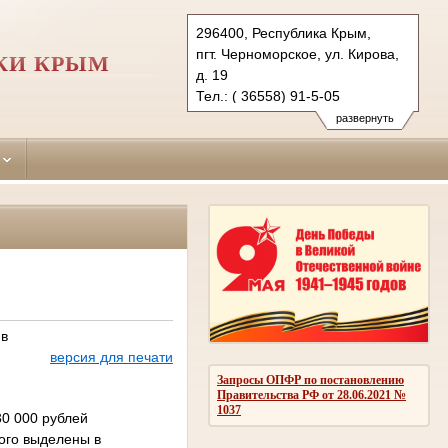
296400, Республика Крым,
пгт. Черноморское, ул. Кирова,
КИ КРЫМ
д. 19
Тел.: ( 36558) 91-5-05
chernomorskiy.krm@sudrf.ru
развернуть
показать на карте
 в
версия для печати
Запросы ОПФР по постановлению
Правительства РФ от 28.06.2021 №
1037
30 000 рублей
ого выделены в