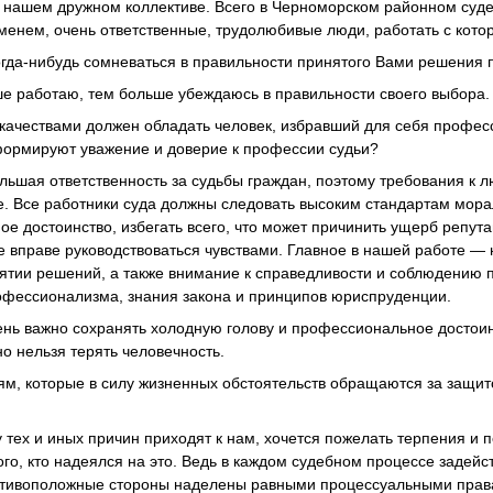
 нашем дружном коллективе. Всего в Черноморском районном суде 
енем, очень ответственные, трудолюбивые люди, работать с котор
огда-нибудь сомневаться в правильности принятого Вами решения
ше работаю, тем больше убеждаюсь в правильности своего выбора.
 качествами должен обладать человек, избравший для себя професс
формируют уважение и доверие к профессии судьи?
льшая ответственность за судьбы граждан, поэтому требования к л
е. Все работники суда должны следовать высоким стандартам мора
ое достоинство, избегать всего, что может причинить ущерб репута
 вправе руководствоваться чувствами. Главное в нашей работе — 
нятии решений, а также внимание к справедливости и соблюдению п
рофессионализма, знания закона и принципов юриспруденции.
ень важно сохранять холодную голову и профессиональное достоин
о нельзя терять человечность.
м, которые в силу жизненных обстоятельств обращаются за защито
 тех и иных причин приходят к нам, хочется пожелать терпения и п
ого, кто надеялся на это. Ведь в каждом судебном процессе задей
ротивоположные стороны наделены равными процессуальными прав