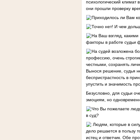
психологический климат в
они прошли проверку врем
Приходилось ли Вам к
Точно нет! И чем доль
На Ваш взгляд, какими
факторы в работе судьи 
На судей возложена бо
профессию, очень строги
честными, сохранять личн
Вынося решение, судья не
беспристрастность в при
упустить и значимость п
Безусловно, для судьи оч
эмоциям, но одновременн
Что Вы пожелаете людя
в суд?
Людям, которые в силу
дело решается в пользу т
истец и ответчик. Обе п