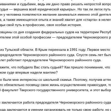
иваниями и судьбами, ведь им дано право решать непростой вопро
«судья — вершина всей юридической карьеры». Но так ли легок путь
ин у человека появляются желание заниматься именно этой деятель
в, а также имеющегося опыта и знаний хватит для «старта» в неле
ьи свой путь в профессию, своя особая история.
довщины со дня создания федеральных судов на территории Респу
ителем этой особой профессии — председателем Черноморского р
из Тульской области. В Крым переехала в 1991 году. Первое место
редседателя Черноморского районного суда. Спустя семь лет был
0 лет работает председателем Черноморского районного суда.
ажите, что побудило Вас стать судьей? Как пришло понимание, что
каком суде впервые надели мантию?
 были мне интересны со школьной скамьи. Поэтому, получив атте
то обязательно посвящу свою жизнь осуществлению правосудия, то
 факультет Тверского государственного университета, и этот выбо
 заключается работа председателя Черноморского районного суд
уда заключается в умении организовать не только свою работу, но 