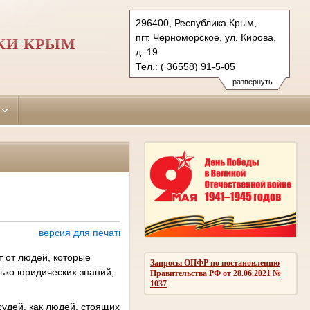
296400, Республика Крым,
пгт. Черноморское, ул. Кирова,
КИ КРЫМ
д. 19
Тел.: ( 36558) 91-5-05
chernomorskiy.krm@sudrf.ru
развернуть
показать на карте
версия для печати
т от людей, которые
Запросы ОПФР по постановлению
лько юридических знаний,
Правительства РФ от 28.06.2021 №
1037
удей, как людей, стоящих