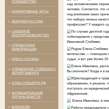
СООБЩЕСТВО
над человеческими переж
человек. Считается, что 
НОРМАТИВНЫЕ АКТЫ
под влиянием каких прич
что набора личных качест
ДОКУМЕНТЫ СУДА
профессию? У каждого суд
СУДЕБНОЕ
По случаю десятой го
ДЕЛОПРОИЗВОДСТВО
побеседовали с представ
Ивановной Стебивко.
СПРАВОЧНАЯ
Родом Елена Стебивко 
ИНФОРМАЦИЯ
жительства — помощник п
судьи, и вот уже более 2
ПРЕСС-СЛУЖБА
Елена Ивановна, расск
УПРАВЛЕНИЕ СУДЕБНОГО
Вы окончили? Когда и в 
ДЕПАРТАМЕНТА
Юриспруденция и право
СУДЫ СУБЪЕКТА РФ
образовании, я решила, ч
поступать на юридический
МУНИЦИПАЛЬНЫЕ
обдуманным.
ОРГАНЫ ВЛАСТИ
Елена Ивановна, в чем
ВАКАНСИИ
Работа председателя с