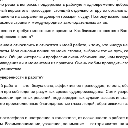
но решать вопросы, поддерживать рабочую и одновременно добр
вный вершитель правосудия, стоящий отдельно от других органов 
авлена на сохранение доверия граждан к суду. Поэтому важно пом
законов страны и международных законодательных актов.
твенна и требует много сил и времени. Как близкие относятся к Ва
профессию юриста?
анием относились и относятся к моей работе, к тому, что иногда н
оты. Мои сыновья пошли по моим стопам, выбрали тот же путь, се
ах. Общие интересы и профессия очень сблизили нас, нам всегда 
овведениями и моментами из практики. Очень любим проводить св
утешествие.
 уверенности в работе?
й работе — это, безусловно, эффективное правосудие, то есть, об
ел при соблюдении разумных сроков судопроизводства. Сил и увере
льности принятых решений, подтвержденных судами высших инст
 это преисполненные благодарностью глаза людей, обратившихся 
 атмосфера и настроение в коллективе, от слаженности в работе к
ом. Взаимопонимание, уважение, понимание — вот три «кита», на 