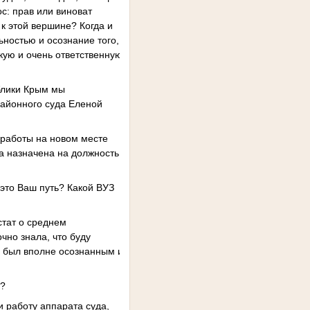
с: прав или виноват
 к этой вершине? Когда и
ностью и осознание того,
гкую и очень ответственную
блики Крым мы
айонного суда Еленой
 работы на новом месте
а назначена на должность
 это Ваш путь? Какой ВУЗ
стат о среднем
чно знала, что буду
р был вполне осознанным и
а?
и работу аппарата суда,