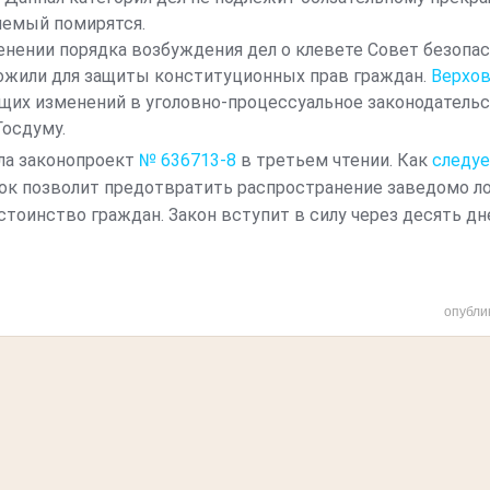
яемый помирятся.
енении порядка возбуждения дел о клевете Совет безопа
ложили для защиты конституционных прав граждан.
Верхов
их изменений в уголовно-процессуальное законодательств
Госдуму.
яла законопроект
№ 636713-8
в третьем чтении. Как
следу
док позволит предотвратить распространение заведомо л
стоинство граждан. Закон вступит в силу через десять дн
опубли