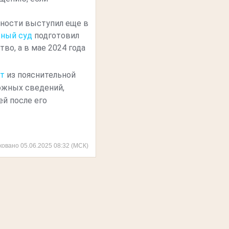
сности выступил еще в
ный суд
подготовил
о, а в мае 2024 года
ет
из пояснительной
ожных сведений,
ей после его
ковано 05.06.2025 08:32 (МСК)