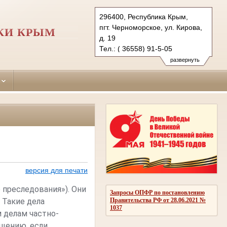
296400, Республика Крым,
пгт. Черноморское, ул. Кирова,
КИ КРЫМ
д. 19
Тел.: ( 36558) 91-5-05
chernomorskiy.krm@sudrf.ru
развернуть
показать на карте
версия для печати
 преследования»). Они
Запросы ОПФР по постановлению
Правительства РФ от 28.06.2021 №
. Такие дела
1037
м делам частно-
ащению, если