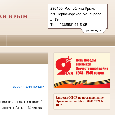
296400, Республика Крым,
пгт. Черноморское, ул. Кирова,
КИ КРЫМ
д. 19
Тел.: ( 36558) 91-5-05
chernomorskiy.krm@sudrf.ru
развернуть
показать на карте
версия для печати
Запросы ОПФР по постановлению
т воспользоваться новой
Правительства РФ от 28.06.2021 №
1037
й защиты Антон Котяков.