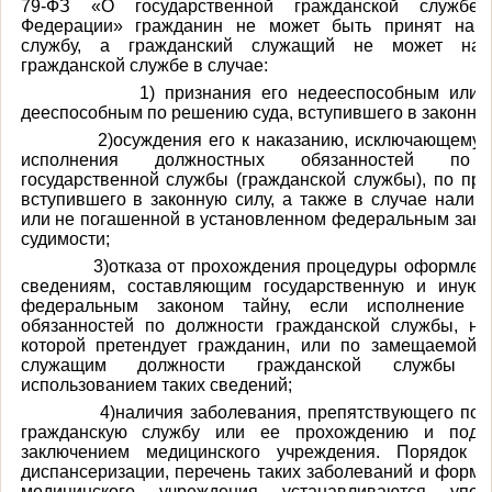
79-ФЗ «О государственной гражданской службе 
Федерации» гражданин не может быть принят на г
службу, а гражданский служащий не может нах
гражданской службе в случае:
1) признания его недееспособным или ог
дееспособным по решению суда, вступившего в законную
2)осуждения его к наказанию, исключающему в
исполнения должностных обязанностей по 
государственной службы (гражданской службы), по при
вступившего в законную силу, а также в случае налич
или не погашенной в установленном федеральным зако
судимости;
3)отказа от прохождения процедуры оформления
сведениям, составляющим государственную и иную
федеральным законом тайну, если исполнение д
обязанностей по должности гражданской службы, н
которой претендует гражданин, или по замещаемой 
служащим должности гражданской службы 
использованием таких сведений;
4)наличия заболевания, препятствующего пост
гражданскую службу или ее прохождению и подтв
заключением медицинского учреждения. Порядок п
диспансеризации, перечень таких заболеваний и форма
медицинского учреждения устанавливаются упол