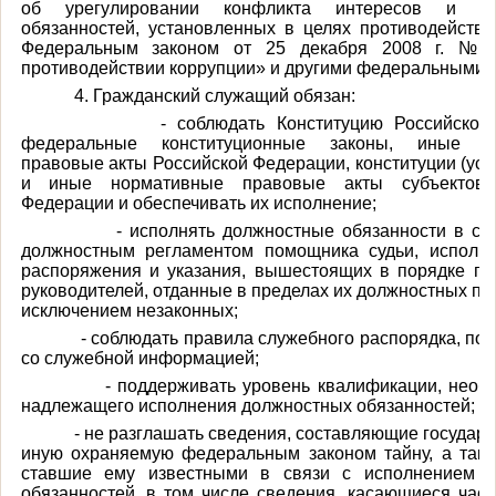
об урегулировании конфликта интересов и не
обязанностей, установленных в целях противодействи
Федеральным законом от 25 декабря 2008 г. №
противодействии коррупции» и другими федеральными 
4. Гражданский служащий обязан:
- соблюдать Конституцию Российской Фе
федеральные конституционные законы, иные н
правовые акты Российской Федерации, конституции (уст
и иные нормативные правовые акты субъектов 
Федерации и обеспечивать их исполнение;
- исполнять должностные обязанности в соот
должностным регламентом помощника судьи, исполня
распоряжения и указания, вышестоящих в порядке по
руководителей, отданные в пределах их должностных по
исключением незаконных;
- соблюдать правила служебного распорядка, пор
со служебной информацией;
- поддерживать уровень квалификации, необх
надлежащего исполнения должностных обязанностей;
- не разглашать сведения, составляющие государс
иную охраняемую федеральным законом тайну, а такж
ставшие ему известными в связи с исполнением д
обязанностей, в том числе сведения, касающиеся част