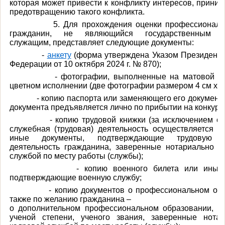
которая может привести к конфликту интересов, прини
предотвращению такого конфликта.
5.
Для прохождения оценки профессиональ
гражданин, не являющийся государственным г
служащим, представляет следующие документы:
-
анкету
(форма утверждена Указом Президента
Федерации от 10 октября 2024 г. № 870);
- фотографии, выполненные на матовой фот
цветном исполнении (две фотографии размером 4 см x 6 
- копию паспорта или заменяющего его документа
документа предъявляется лично по прибытии на конкурс)
- копию трудовой книжки (за исключением случ
служебная (трудовая) деятельность осуществляется в
иные документы, подтверждающие трудовую (
деятельность гражданина, заверенные нотариально и
службой по месту работы (службы);
- копию военного билета или иные до
подтверждающие военную службу;
- копию документов о профессиональном обра
также по желанию гражданина –
о дополнительном профессиональном образовании, о
ученой степени, ученого звания, заверенные нота