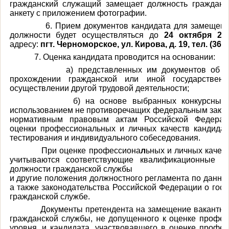
гражданский служащий замещает должность гражданс
анкету с приложением фотографии.
6. Прием документов кандидата для замещения
должности будет осуществляться до
24 октября 20
адресу:
пгт. Черноморское, ул. Кирова, д. 19, тел. (3655
7. Оценка кандидата проводится на основании:
а) представленных им документов об обр
прохождении гражданской или иной государственн
осуществлении другой трудовой деятельности;
б) на основе выбранных конкурсных пр
использованием не противоречащих федеральным закон
нормативным правовым актам Российской Федерац
оценки профессиональных и личных качеств кандидат
тестирования и индивидуального собеседования.
При оценке профессиона
л
ьных и личных качес
учитываются соответствующие квалификационные т
должности гражданской службы
и другие положения должностного регламента по данно
а также законодательства Российской Федерации о гос
гражданской службе.
Документы претендента на замещение вакантной
гражданской службы, не допущенного к оценке профес
уровня, и кандидата, участвовавшего в оценке профес