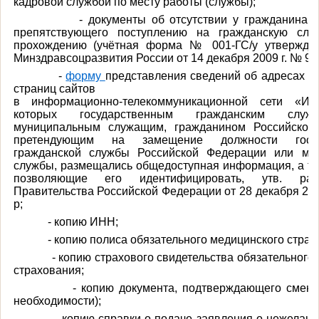
кадровой службой по месту работы (службы);
- документы об отсутствии у гражданина за
препятствующего поступлению на гражданскую слу
прохождению (учётная форма № 001-ГС/у утвержде
Минздравсоцразвития России от 14 декабря 2009 г. № 98
-
форму
представления сведений об адресах са
страниц сайтов
в информационно-телекоммуникационной сети «Инт
которых государственным гражданским слу
муниципальным служащим, гражданином Российской
претендующим на замещение должности госуд
гражданской службы Российской Федерации или му
службы, размещались общедоступная информация, а та
позволяющие его идентифицировать, утв. рас
Правительства Российской Федерации от 28 декабря 201
р;
- копию ИНН;
- копию полиса обязательного медицинского страхо
- копию страхового свидетельства обязательного 
страхования;
- копию документа, подтверждающего смену Ф
необходимости);
-копию справки о подаче заявления о нежелании 