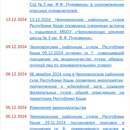
СШ №3 им. Ф.Ф. Пудовкина» в сопровождении
классных руководителей.
13.12.2024
13.12.2024 Черноморским районным судом
Республики Крым проведена очередная встреча
с учащимися МБОУ «Черноморская средняя
школа № 3 им. Ф.Ф. Пудовкина».
09.12.2024
Черноморским районным судом Республики
Крым 05.12.2024 осужден гр. Г., совершивший
покушение на мошенничество путем обмана,
группой лиц по предварительному сговору
06.12.2024
06 декабря 2024 года в Черноморском районном
суде Республики Крым проведено мероприятие,
приуроченное к юбилейной дате создания
федеральных судов общей юрисдикции на
территории Республики Крым
05.12.2024
Изменения законодательства
05.12.2024
Черноморским районным судом Республики
Крым 29.11.2024 постановлен приговор в
отношении гр. Б., применившего насилие в