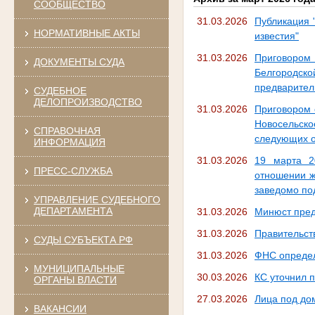
СООБЩЕСТВО
31.03.2026
Публикация 
НОРМАТИВНЫЕ АКТЫ
известия"
31.03.2026
Приговором 
ДОКУМЕНТЫ СУДА
Белгородско
предварител
СУДЕБНОЕ
ДЕЛОПРОИЗВОДСТВО
31.03.2026
Приговором 
Новосельско
СПРАВОЧНАЯ
следующих о
ИНФОРМАЦИЯ
31.03.2026
19 марта 2
ПРЕСС-СЛУЖБА
отношении ж
заведомо по
УПРАВЛЕНИЕ СУДЕБНОГО
ДЕПАРТАМЕНТА
31.03.2026
Минюст пред
31.03.2026
Правительст
СУДЫ СУБЪЕКТА РФ
31.03.2026
ФНС определ
МУНИЦИПАЛЬНЫЕ
30.03.2026
КС уточнил 
ОРГАНЫ ВЛАСТИ
27.03.2026
Лица под до
ВАКАНСИИ