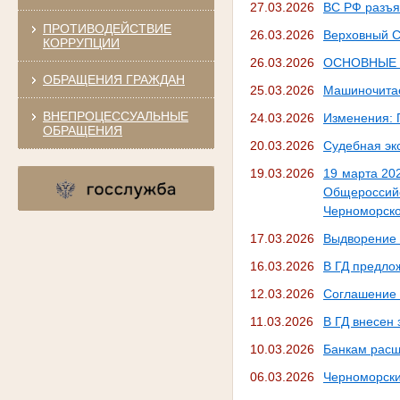
27.03.2026
ВС РФ разъя
ПРОТИВОДЕЙСТВИЕ
26.03.2026
Верховный С
КОРРУПЦИИ
26.03.2026
ОСНОВНЫЕ И
ОБРАЩЕНИЯ ГРАЖДАН
25.03.2026
Машиночита
ВНЕПРОЦЕССУАЛЬНЫЕ
24.03.2026
Изменения: 
ОБРАЩЕНИЯ
20.03.2026
Судебная эк
19.03.2026
19 марта 20
Общероссийс
Черноморско
17.03.2026
Выдворение 
16.03.2026
В ГД предло
12.03.2026
Соглашение 
11.03.2026
В ГД внесен
10.03.2026
Банкам расш
06.03.2026
Черноморски