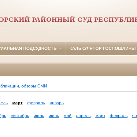
ОРСКИЙ РАЙОННЫЙ СУД РЕСПУБЛИ
РИАЛЬНАЯ ПОДСУДНОСТЬ
КАЛЬКУЛЯТОР ГОСПОШЛИНЫ
убликации, обзоры СМИ
рель
март
февраль
январь
брь
сентябрь
июль
июнь
май
апрель
март
февраль
ян
а