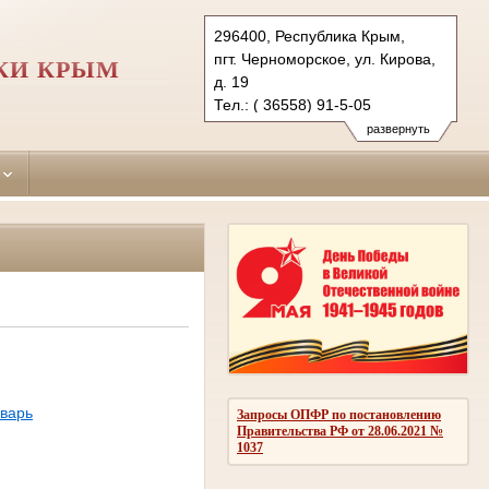
296400, Республика Крым,
пгт. Черноморское, ул. Кирова,
КИ КРЫМ
д. 19
Тел.: ( 36558) 91-5-05
chernomorskiy.krm@sudrf.ru
развернуть
показать на карте
варь
Запросы ОПФР по постановлению
Правительства РФ от 28.06.2021 №
1037