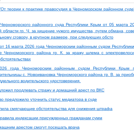
"От теории к практике правосудия в Черноморском районном суде"
Черноморского районного суда Республики Крым от 05 марта 2
й области гр. Ч. за хищение чужого имущества, путем обмана, со
ьному сговору, в крупном размере, при следующих обсто
от 16 марта 2026 года Черноморским районным судом Республики
е Черноморского района гр. К. за кражу шлема с электровело
бстоятельствах
026 года Черноморским районным судом Республики Крым п
ительницы с. Новоивановка Черноморского района гр. В. за приоб
ддельного водительского удостоверения.
ложил продлевать стражу и домашний арест по ВКС
во предложило уточнить статус медиатора в суде
ила смягчающие обстоятельства для снижения штрафа
правила индексации присужденных гражданам сумм
машним арестом смогут посещать врача