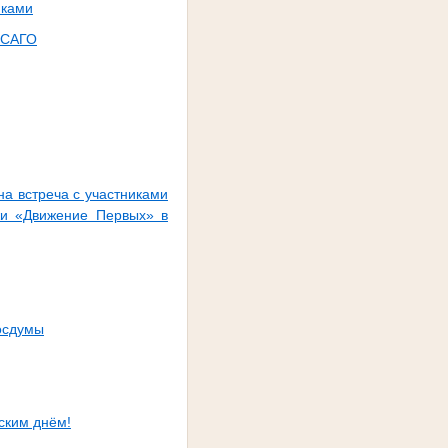
иками
ОСАГО
а встреча с участниками
жи «Движение Первых» в
осдумы
ским днём!