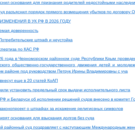
снил основания для признания родителей недостойными наследн
уд разъяснил порядок прямого возмещения убытков по договору 
ЗМЕНЕНИЯ В УК РФ В 2026 ГОДУ
емая доверенность
Потребительские штраф и неустойка
спертиза по КАС РФ
26 года в Черноморском районном суде Республики Крым проведен
кого общественно-государственного движения детей и молоде
м районе под руководством Петрук Ирины Владимировны с уча
внесут еще в 20 статей КоАП
жили установить предельный срок выдачи исполнительного листа
РФ и Беларуси об исполнении решений судов внесено в комитет Г
 законопроект о штрафах за искажение религиозных символов
ирят основания для взыскания долгов без суда
й районный суд поздравляет с наступающим Международным жен