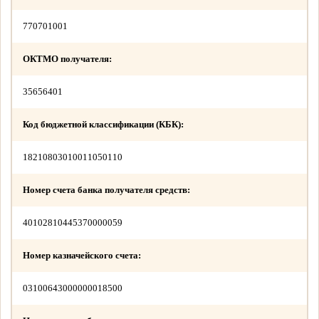
770701001
ОКТМО получателя:
35656401
Код бюджетной классификации (КБК):
18210803010011050110
Номер счета банка получателя средств:
40102810445370000059
Номер казначейского счета:
03100643000000018500