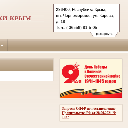
296400, Республика Крым,
пгт. Черноморское, ул. Кирова,
КИ КРЫМ
д. 19
Тел.: ( 36558) 91-5-05
chernomorskiy.krm@sudrf.ru
развернуть
показать на карте
Запросы ОПФР по постановлению
Правительства РФ от 28.06.2021 №
1037