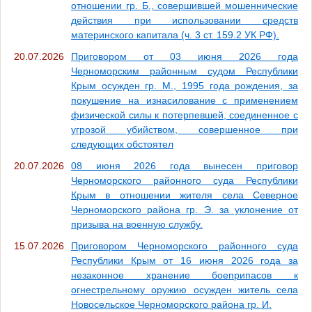
отношении гр. Б., совершившей мошеннические
действия при использовании средств
материнского капитала (ч. 3 ст. 159.2 УК РФ).
20.07.2026
Приговором от 03 июня 2026 года
Черноморским районным судом Республики
Крым осужден гр. М., 1995 года рождения, за
покушение на изнасилование с применением
физической силы к потерпевшей, соединенное с
угрозой убийством, совершенное при
следующих обстоятел
20.07.2026
08 июня 2026 года вынесен приговор
Черноморского районного суда Республики
Крым в отношении жителя села Северное
Черноморского района гр. Э. за уклонение от
призыва на военную службу.
15.07.2026
Приговором Черноморского районного суда
Республики Крым от 16 июня 2026 года за
незаконное хранение боеприпасов к
огнестрельному оружию осужден житель села
Новосельское Черноморского района гр. И.